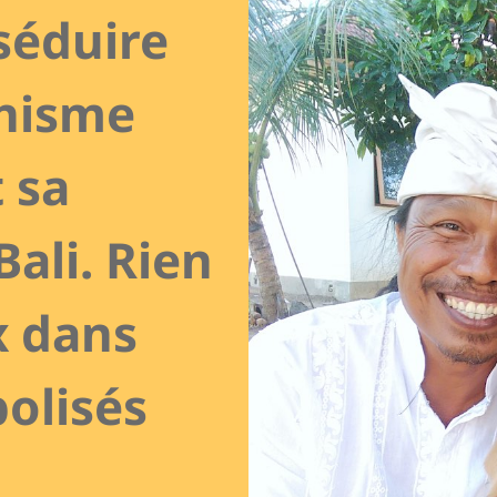
séduire
anisme
t sa
Bali. Rien
x dans
bolisés