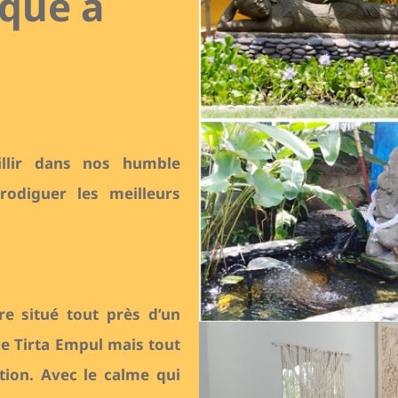
ique à
illir dans nos humble
odiguer les meilleurs
re situé tout près d’un
e Tirta Empul mais tout
tion. Avec le calme qui