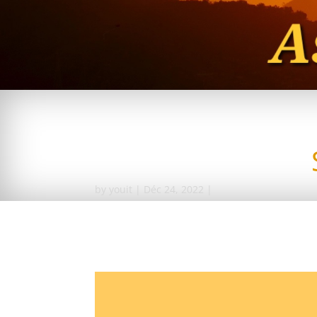
by
youit
Déc 24, 2022