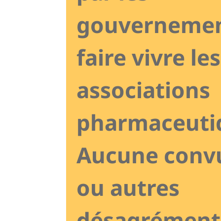
gouvernemen
faire vivre les
associations
pharmaceuti
Aucune convu
ou autres
désagrément