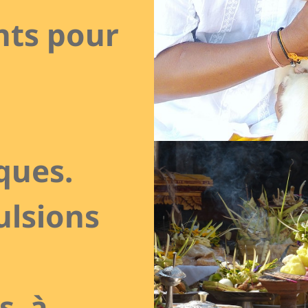
ts pour
ques.
lsions
s à