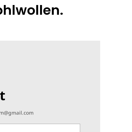
hlwollen.
t
am@gmail.com