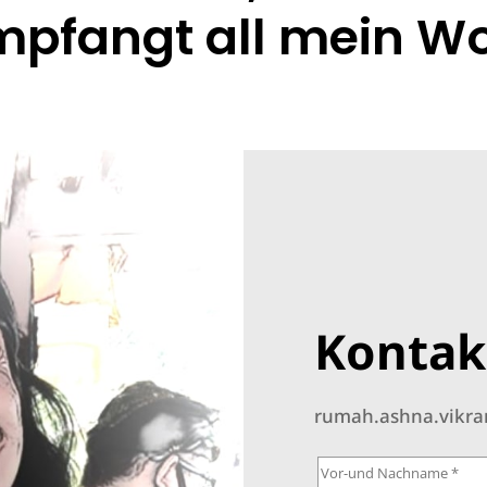
mpfangt all mein Wo
Kontak
rumah.ashna.vikr